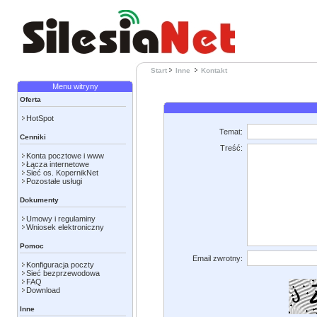
Start
Inne
Kontakt
Menu witryny
Oferta
HotSpot
Temat:
Cenniki
Treść:
Konta pocztowe i www
Łącza internetowe
Sieć os. KopernikNet
Pozostałe usługi
Dokumenty
Umowy i regulaminy
Wniosek elektroniczny
Pomoc
Email zwrotny:
Konfiguracja poczty
Sieć bezprzewodowa
FAQ
Download
Inne